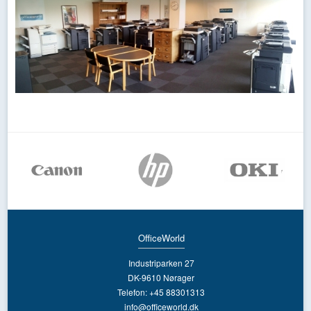
OfficeWorld
Industriparken 27
DK-9610 Nørager
Telefon: +45 88301313
info@officeworld.dk