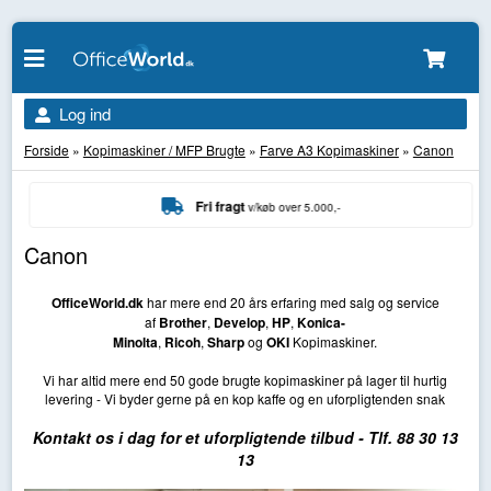
Log ind
Forside
»
Kopimaskiner / MFP Brugte
»
Farve A3 Kopimaskiner
»
Canon
Fri fragt
v/køb over 5.000,-
Canon
OfficeWorld.dk
har mere end 20 års erfaring med salg og service
af
Brother
,
Develop
,
HP
,
Konica-
Minolta
,
Ricoh
,
Sharp
og
OKI
Kopimaskiner.
Vi har altid mere end 50 gode brugte kopimaskiner på lager til hurtig
levering - Vi byder gerne på en kop kaffe og en uforpligtenden snak
Kontakt os i dag for et uforpligtende tilbud - Tlf. 88 30 13
13