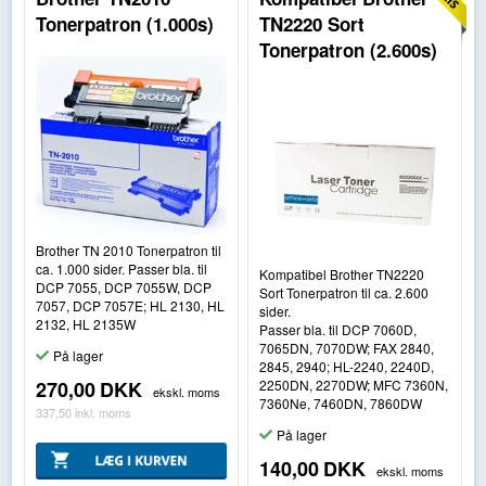
Tonerpatron (1.000s)
TN2220 Sort
Tonerpatron (2.600s)
Brother TN 2010 Tonerpatron til
ca. 1.000 sider. Passer bla. til
Kompatibel Brother TN2220
DCP 7055, DCP 7055W, DCP
Sort Tonerpatron til ca. 2.600
7057, DCP 7057E; HL 2130, HL
sider.
2132, HL 2135W
Passer bla. til DCP 7060D,
7065DN, 7070DW; FAX 2840,
På lager
2845, 2940; HL-2240, 2240D,
2250DN, 2270DW; MFC 7360N,
270,00
DKK
ekskl. moms
7360Ne, 7460DN, 7860DW
337,50
inkl. moms
På lager
140,00
DKK
ekskl. moms