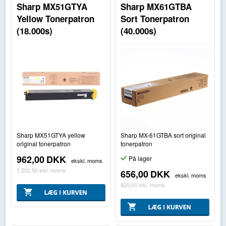
Sharp MX51GTYA
Sharp MX61GTBA
Yellow Tonerpatron
Sort Tonerpatron
(18.000s)
(40.000s)
Sharp MX51GTYA yellow
Sharp MX-61GTBA sort original
original tonerpatron
tonerpatron
962,00
DKK
På lager
ekskl. moms
1.202,50
inkl. moms
656,00
DKK
ekskl. moms
820,00
inkl. moms