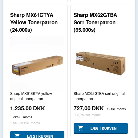
Sharp MX61GTYA
Sharp MX62GTBA
Yellow Tonerpatron
Sort Tonerpatron
(24.000s)
(65.000s)
Sharp MX61GTYA yellow
Sharp MX62GTBA sort original
original tonerpatron
tonerpatron
1.235,00
DKK
727,00
DKK
ekskl. moms
908,75
inkl. moms
ekskl. moms
1.543,75
inkl. moms