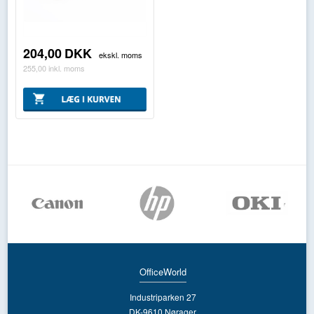
204,00
DKK
ekskl. moms
255,00
inkl. moms
OfficeWorld
Industriparken 27
DK-9610 Nørager