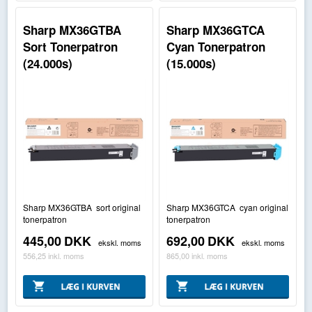
Sharp MX36GTBA
Sharp MX36GTCA
Sort Tonerpatron
Cyan Tonerpatron
(24.000s)
(15.000s)
Sharp MX36GTBA sort original
Sharp MX36GTCA cyan original
tonerpatron
tonerpatron
445,00
DKK
692,00
DKK
ekskl. moms
ekskl. moms
556,25
inkl. moms
865,00
inkl. moms