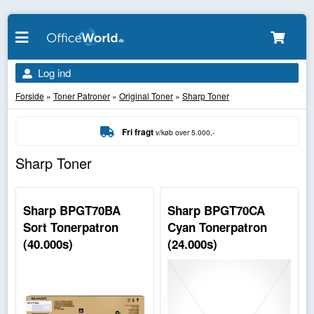
Log ind
Forside
»
Toner Patroner
»
Original Toner
»
Sharp Toner
Fri fragt
v/køb over 5.000,-
Sharp Toner
Sharp BPGT70BA
Sharp BPGT70CA
Sort Tonerpatron
Cyan Tonerpatron
(40.000s)
(24.000s)