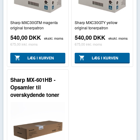
Sharp MXC30GTM magenta
Sharp MXC30GTY yellow
original tonerpatron
original tonerpatron
540,00
DKK
540,00
DKK
ekskl. moms
ekskl. moms
675,00
inkl. moms
675,00
inkl. moms
Sharp MX-601HB -
Opsamler til
overskydende toner