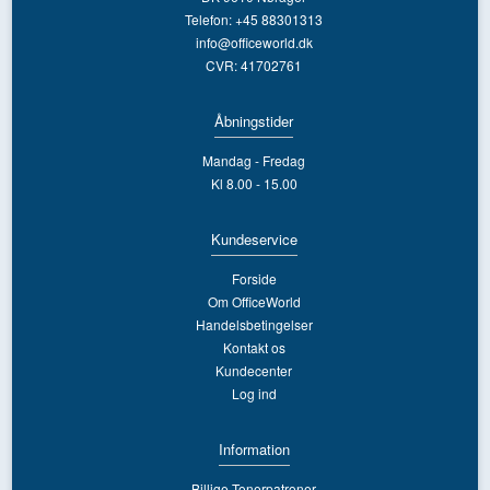
Telefon: +45 88301313
info@officeworld.dk
CVR: 41702761
Åbningstider
Mandag - Fredag
Kl 8.00 - 15.00
Kundeservice
Forside
Om OfficeWorld
Handelsbetingelser
Kontakt os
Kundecenter
Log ind
Information
Billige Tonerpatroner