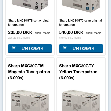
Sharp MXC30GTB sort original
Sharp MXC30GTC cyan original
tonerpatron
tonerpatron
205,00
DKK
540,00
DKK
ekskl. moms
ekskl. moms
256,25
inkl. moms
675,00
inkl. moms
Sharp MXC30GTM
Sharp MXC30GTY
Magenta Tonerpatron
Yellow Tonerpatron
(6.000s)
(6.000s)