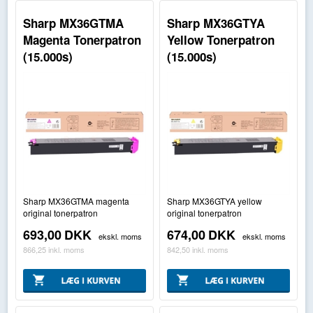
Sharp MX36GTMA
Sharp MX36GTYA
Magenta Tonerpatron
Yellow Tonerpatron
(15.000s)
(15.000s)
Sharp MX36GTMA magenta
Sharp MX36GTYA yellow
original tonerpatron
original tonerpatron
693,00
DKK
674,00
DKK
ekskl. moms
ekskl. moms
866,25
inkl. moms
842,50
inkl. moms