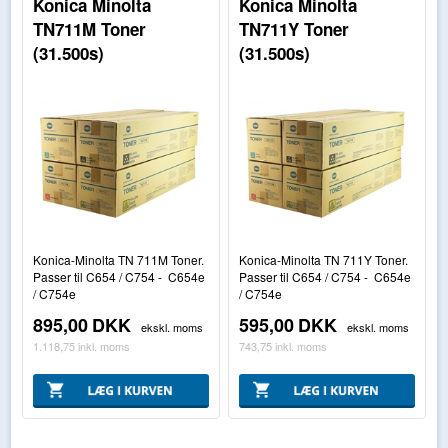
Konica Minolta
Konica Minolta
TN711M Toner
TN711Y Toner
(31.500s)
(31.500s)
Konica-Minolta TN 711M Toner.
Konica-Minolta TN 711Y Toner.
Passer til C654 / C754 - C654e
Passer til C654 / C754 - C654e
/ C754e
/ C754e
895,00
DKK
595,00
DKK
ekskl. moms
ekskl. moms
1.118,75
inkl. moms
743,75
inkl. moms