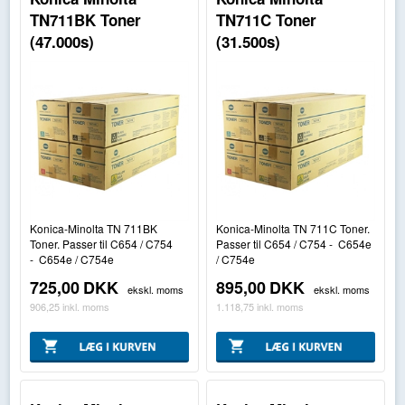
TN711BK Toner
TN711C Toner
(47.000s)
(31.500s)
Konica-Minolta TN 711BK
Konica-Minolta TN 711C Toner.
Toner. Passer til C654 / C754
Passer til C654 / C754 - C654e
- C654e / C754e
/ C754e
725,00
DKK
895,00
DKK
ekskl. moms
ekskl. moms
906,25
inkl. moms
1.118,75
inkl. moms