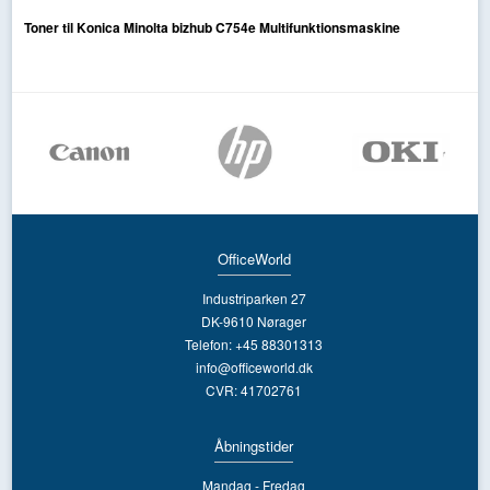
Toner til Konica Minolta bizhub C754e Multifunktionsmaskine
OfficeWorld
Industriparken 27
DK-9610 Nørager
Telefon: +45 88301313
info@officeworld.dk
CVR: 41702761
Åbningstider
Mandag - Fredag