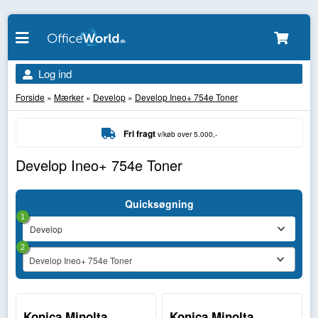
Log ind
Forside
»
Mærker
»
Develop
»
Develop Ineo+ 754e Toner
Fri fragt
v/køb over 5.000,-
Develop Ineo+ 754e Toner
Quicksøgning
1
2
Develop Ineo+ 754e Toner
Konica Minolta
Konica Minolta