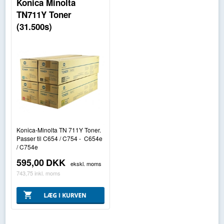
Konica Minolta
TN711Y Toner
(31.500s)
Konica-Minolta TN 711Y Toner.
Passer til C654 / C754 - C654e
/ C754e
595,00
DKK
ekskl. moms
743,75
inkl. moms