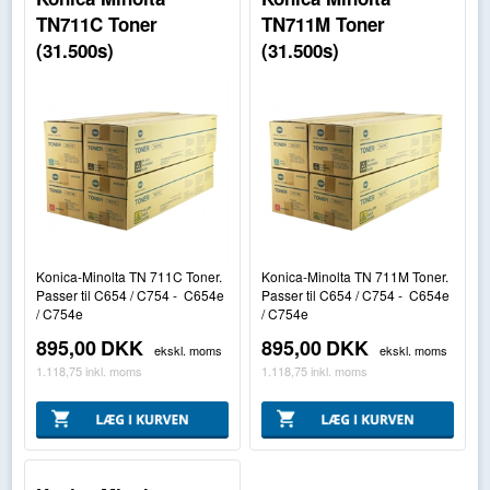
TN711C Toner
TN711M Toner
(31.500s)
(31.500s)
Konica-Minolta TN 711C Toner.
Konica-Minolta TN 711M Toner.
Passer til C654 / C754 - C654e
Passer til C654 / C754 - C654e
/ C754e
/ C754e
895,00
DKK
895,00
DKK
ekskl. moms
ekskl. moms
1.118,75
inkl. moms
1.118,75
inkl. moms