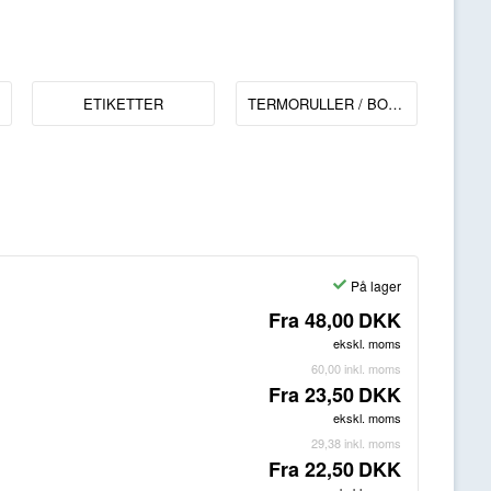
ETIKETTER
TERMORULLER / BONRULLER
På lager
Fra
48,00
DKK
ekskl. moms
60,00
inkl. moms
Fra
23,50
DKK
ekskl. moms
29,38
inkl. moms
Fra
22,50
DKK