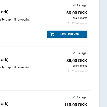
På lager
 ark)
66,00
DKK
ekskl. moms
y papir til farveprint.
82,50
inkl. moms
På lager
 ark)
89,00
DKK
ekskl. moms
y papir til farveprint.
111,25
inkl. moms
På lager
 ark)
110,00
DKK