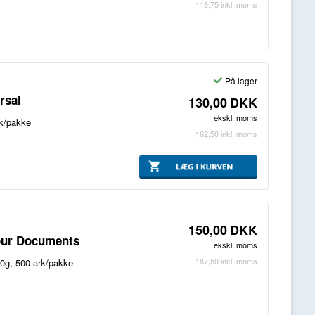
118,75
inkl. moms
På lager
rsal
130,00
DKK
ekskl. moms
rk/pakke
162,50
inkl. moms
150,00
DKK
lour Documents
ekskl. moms
187,50
inkl. moms
20g, 500 ark/pakke