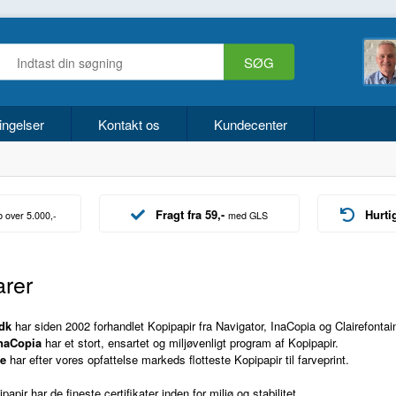
ingelser
Kontakt os
Kundecenter
Fragt fra 59,-
Hurti
b over 5.000,-
med GLS
arer
dk
har siden 2002 forhandlet Kopipapir fra Navigator, InaCopia og Clairefontai
InaCopia
har et stort, ensartet og miljøvenligt program af Kopipapir.
ne
har efter vores opfattelse markeds flotteste Kopipapir til farveprint.
papir har de fineste certifikater inden for miljø og stabilitet.