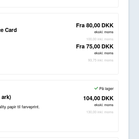
Fra
80,00
DKK
ce Card
ekskl. moms
100,00
inkl. moms
Fra
75,00
DKK
ekskl. moms
93,75
inkl. moms
På lager
 ark)
104,00
DKK
ekskl. moms
y papir til farveprint.
130,00
inkl. moms