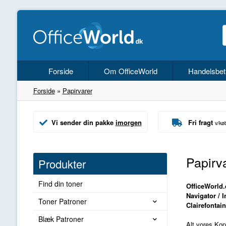
Forside
Om OfficeWorld
Handelsbet
Forside
»
Papirvarer
Vi sender din pakke
imorgen
Fri fragt
v/kø
Papirv
Produkter
Find din toner
OfficeWorld.
Navigator / 
Toner Patroner
Clairefontai
Blæk Patroner
Alt vores Kopi