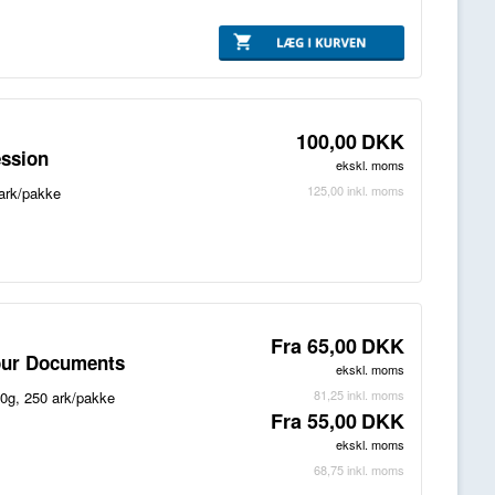
100,00
DKK
ession
ekskl. moms
125,00
inkl. moms
 ark/pakke
Fra
65,00
DKK
lour Documents
ekskl. moms
81,25
inkl. moms
20g, 250 ark/pakke
Fra
55,00
DKK
ekskl. moms
68,75
inkl. moms