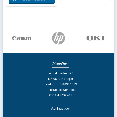
OfficeWorld
Industriparken 27
DK-9610 Nørager
Telefon: +45 88301313
info@officeworld.dk
CVR: 41702761
Åbningstider