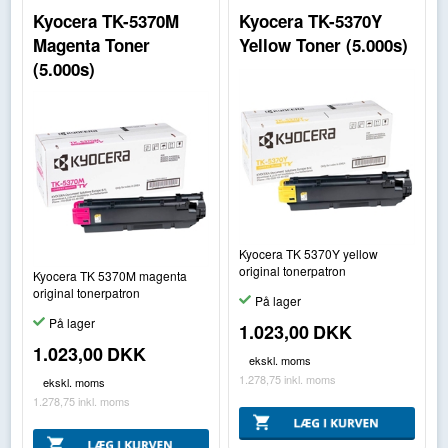
Kyocera TK-5370M
Kyocera TK-5370Y
Magenta Toner
Yellow Toner (5.000s)
(5.000s)
Kyocera TK 5370Y yellow
original tonerpatron
Kyocera TK 5370M magenta
original tonerpatron
På lager
På lager
1.023,00
DKK
1.023,00
DKK
ekskl. moms
1.278,75
inkl. moms
ekskl. moms
1.278,75
inkl. moms