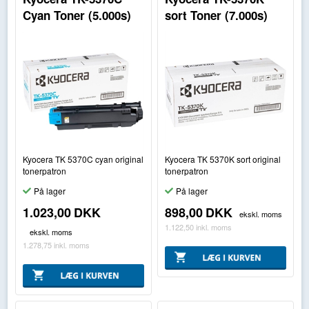
Cyan Toner (5.000s)
sort Toner (7.000s)
Kyocera TK 5370C cyan original
Kyocera TK 5370K sort original
tonerpatron
tonerpatron
På lager
På lager
1.023,00
DKK
898,00
DKK
ekskl. moms
1.122,50
inkl. moms
ekskl. moms
1.278,75
inkl. moms