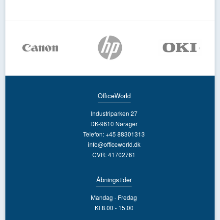
OfficeWorld
Industriparken 27
DK-9610 Nørager
Telefon: +45 88301313
info@officeworld.dk
CVR: 41702761
Åbningstider
Mandag - Fredag
Kl 8.00 - 15.00