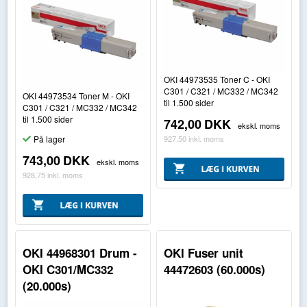
OKI 44973535 Toner C - OKI
C301 / C321 / MC332 / MC342
OKI 44973534 Toner M - OKI
til 1.500 sider
C301 / C321 / MC332 / MC342
til 1.500 sider
742,00
DKK
ekskl. moms
927,50
inkl. moms
På lager
743,00
DKK
ekskl. moms
928,75
inkl. moms
OKI 44968301 Drum -
OKI Fuser unit
OKI C301/MC332
44472603 (60.000s)
(20.000s)