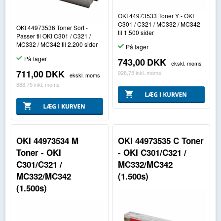
OKI 44973533 Toner Y - OKI
C301 / C321 / MC332 / MC342
OKI 44973536 Toner Sort -
til 1.500 sider
Passer til OKI C301 / C321 /
MC332 / MC342 til 2.200 sider
På lager
På lager
743,00
DKK
ekskl. moms
711,00
DKK
928,75
inkl. moms
ekskl. moms
888,75
inkl. moms
OKI 44973534 M
OKI 44973535 C Toner
Toner - OKI
- OKI C301/C321 /
C301/C321 /
MC332/MC342
MC332/MC342
(1.500s)
(1.500s)