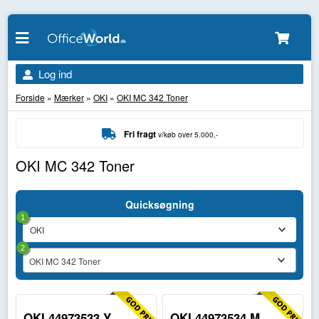
Log ind
Forside
»
Mærker
»
OKI
»
OKI MC 342 Toner
Fri fragt
v/køb over 5.000,-
OKI MC 342 Toner
Quicksøgning
1
2
OKI MC 342 Toner
OKI 44973533 Y
OKI 44973534 M