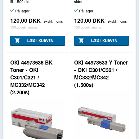
til 1.500 side
sider
På lager
På lager
120,00
DKK
120,00
DKK
ekskl. moms
ekskl. moms
150,00
inkl. moms
150,00
inkl. moms
OKI 44973536 BK
OKI 44973533 Y Toner
Toner - OKI
- OKI C301/C321 /
C301/C321 /
MC332/MC342
MC332/MC342
(1.500s)
(2.200s)