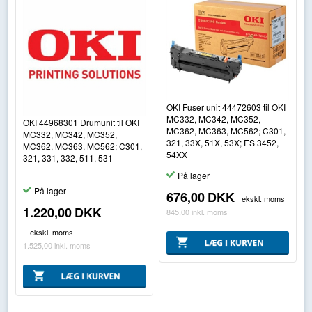
OKI Fuser unit 44472603 til OKI
MC332, MC342, MC352,
OKI 44968301 Drumunit til OKI
MC362, MC363, MC562; C301,
MC332, MC342, MC352,
321, 33X, 51X, 53X; ES 3452,
MC362, MC363, MC562; C301,
54XX
321, 331, 332, 511, 531
På lager
På lager
676,00
DKK
ekskl. moms
1.220,00
DKK
845,00
inkl. moms
ekskl. moms
1.525,00
inkl. moms