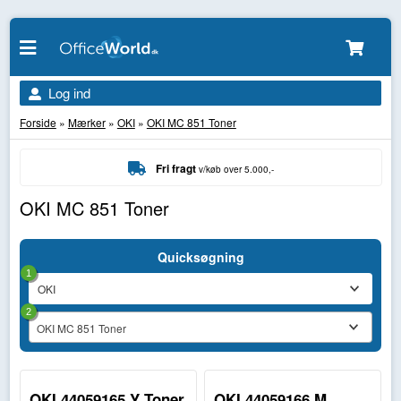
Log ind
Forside
»
Mærker
»
OKI
»
OKI MC 851 Toner
Fri fragt
v/køb over 5.000,-
OKI MC 851 Toner
Quicksøgning
1
2
OKI MC 851 Toner
OKI 44059165 Y Toner
OKI 44059166 M