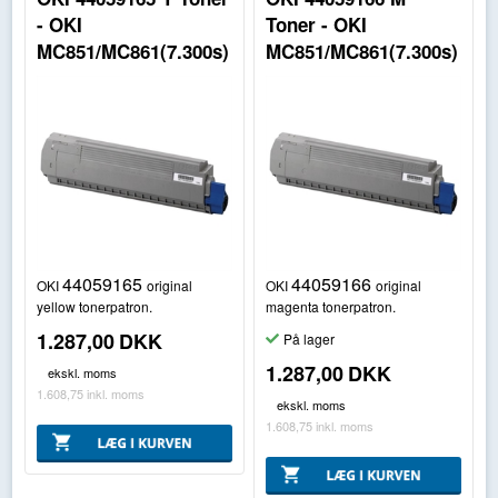
- OKI
Toner - OKI
MC851/MC861(7.300s)
MC851/MC861(7.300s)
44059165
44059166
OKI
original
OKI
original
yellow tonerpatron.
magenta tonerpatron.
1.287,00
DKK
På lager
1.287,00
DKK
ekskl. moms
1.608,75
inkl. moms
ekskl. moms
1.608,75
inkl. moms