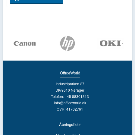
OfficeWorld
Industriparken 27
DK-9610 Nørager
Telefon: +45 88301313
info@officeworld.dk
CVR: 41702761
Åbningstider