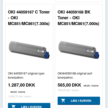
OKI 44059167 C Toner
OKI 44059168 BK
- OKI
Toner - OKI
MC851/MC861(7.300s)
MC851/MC861(7.000s)
OKI 44059167 original cyan
OKI44059168 original sort
tonerpatron.
tonerpatron.
1.287,00
DKK
565,00
DKK
ekskl. moms
706,25
inkl. moms
ekskl. moms
1.608,75
inkl. moms