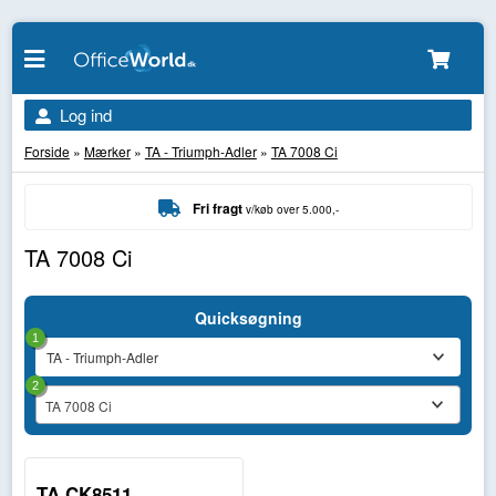
Log ind
Forside
»
Mærker
»
TA - Triumph-Adler
»
TA 7008 Ci
Fri fragt
v/køb over 5.000,-
TA 7008 Ci
Quicksøgning
1
2
TA 7008 Ci
TA CK8511