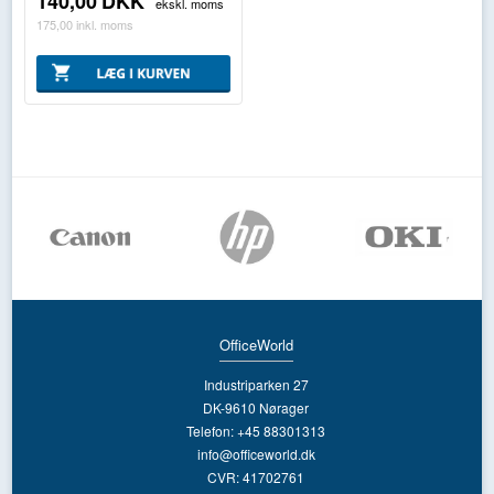
140,00
DKK
ekskl. moms
175,00
inkl. moms
OfficeWorld
Industriparken 27
DK-9610 Nørager
Telefon: +45 88301313
info@officeworld.dk
CVR: 41702761