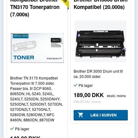
TN3170 Tonerpatron
Kompatibel (20.000s)
(7.000s)
Brother DR 3000 Drum unit til
ca. 20.000 sider.
Brother TN 3170 Kompatibel
Tonerpatron til 7.000 sider.
På lager
Passer bla. til DCP 8060,
8065DN; HL-5240, 5240L,
189,00
DKK
ekskl. moms
5240LT, 5250DN, 5250DNHY,
236,25
inkl. moms
5250DNLT, 5250DNT, 5270DN,
5270DN2LT, 5270DNLT,
5280DW, 5280DWLT; MFC
8460N, 8860DN, 8870DW
På lager