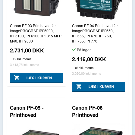
Canon PF-03 Printhoved for
Canon PF-04 Printhoved for
imagePROGRAF iPF5000,
imagePROGRAF iPF650,
iPF5100, iPF6100, iPF815 MFP
iPF655, iPF670, iPF750,
M40, iPF9000
iPF755, iPF770
2.731,00
DKK
På lager
2.416,00
DKK
ekskl. moms
3.413,75
inkl. moms
ekskl. moms
3.020,00
inkl. moms
Canon PF-05 -
Canon PF-06
Printhoved
Printhoved