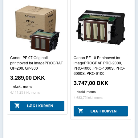
Canon PF-07 Originalt
Canon PF-10 Printhoved for
printhoved for imagePROGRAF
imagePROGRAF PRO-2000,
GP-200, GP-300
PRO-4000, PRO-4000S, PRO-
6000S, PRO-6100
3.289,00
DKK
3.747,00
DKK
ekskl. moms
ekskl. moms
4.111,25
inkl. moms
4.683,75
inkl. moms