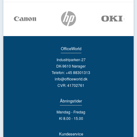
OfficeWorld
Industriparken 27
DK-9610 Nørager
Telefon: +45 88301313
info@officeworld.dk
CVR: 41702761
Åbningstider
Mandag - Fredag
Kl 8.00 - 15.00
Kundeservice