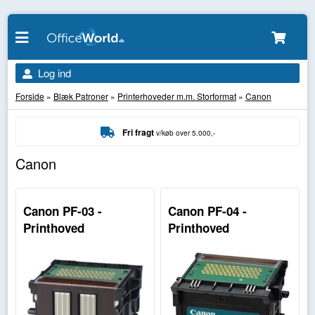
Log ind
Forside
»
Blæk Patroner
»
Printerhoveder m.m. Storformat
»
Canon
Fri fragt
v/køb over 5.000,-
Canon
Canon PF-03 -
Canon PF-04 -
Printhoved
Printhoved