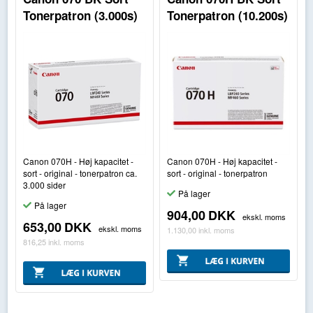
Tonerpatron (3.000s)
Tonerpatron (10.200s)
Canon 070H - Høj kapacitet -
Canon 070H - Høj kapacitet -
sort - original - tonerpatron ca.
sort - original - tonerpatron
3.000 sider
På lager
På lager
904,00
DKK
ekskl. moms
653,00
DKK
ekskl. moms
1.130,00
inkl. moms
816,25
inkl. moms