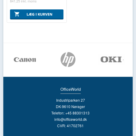
841,25
inkl. moms
OfficeWorld
Industriparken 27
DK-9610 Nørager
Telefon: +45 88301313
info@officeworld.dk
CVR: 41702761