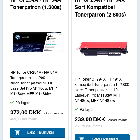
Tonerpatron (1.200s)
Sort Kompatibel
Tonerpatron (2.800s)
HP Toner CF294A / HP 94A
Tonerpatron til 1.200
HP Toner CF294X / HP 94X
sider. Toner passer til: HP
kompatibel Tonerpatron til 2.800
LaserJet Pro M118dw, MFP
sider. Toner passer til: HP
M148dw, MFP M148fdw
LaserJet Pro M118dw, MFP
M148dw, MFP M148fdw
På lager
På lager
372,00
DKK
ekskl. moms
239,00
DKK
465,00
inkl. moms
ekskl. moms
298,75
inkl. moms