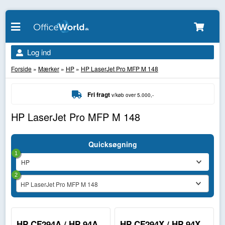
Log ind
Forside
»
Mærker
»
HP
»
HP LaserJet Pro MFP M 148
Fri fragt
v/køb over 5.000,-
HP LaserJet Pro MFP M 148
Quicksøgning
1
2
HP LaserJet Pro MFP M 148
HP CF294A / HP 94A
HP CF294X / HP 94X