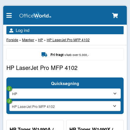
Log ind
Forside
»
Mærker
»
HP
»
HP LaserJet Pro MFP 4102
Fri fragt
v/køb over 5.000,-
HP LaserJet Pro MFP 4102
Quicksøgning
1
2
HP LaserJet Pro MFP 4102
HP Toner W1490A /
HP Toner W1490X /