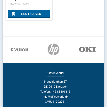
436,25
inkl. moms
OfficeWorld
Industriparken 27
DK-9610 Nørager
Telefon: +45 88301313
info@officeworld.dk
CVR: 41702761