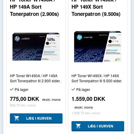
HP 149A Sort
HP 149X Sort
Tonerpatron (2.900s)
Tonerpatron (9.500s)
HP Toner W1490A / HP 149A
HP Toner W1490X / HP 149X
Sort Tonerpatron til 2.900 sider.
Sort Tonerpatron til 9.500 sider.
På lager
På lager
775,00
DKK
1.559,00
DKK
ekskl. moms
968,75
inkl. moms
ekskl. moms
1.948,75
inkl. moms