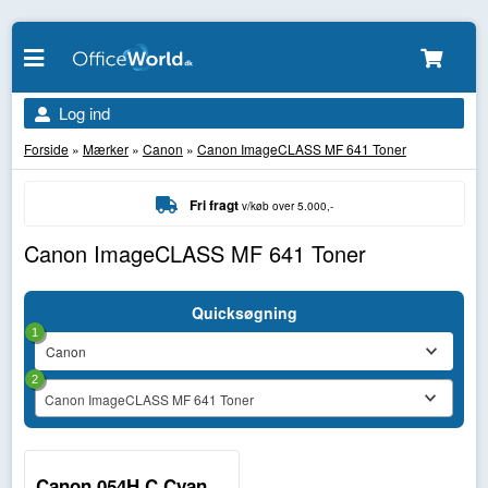
Log ind
Forside
»
Mærker
»
Canon
»
Canon ImageCLASS MF 641 Toner
Fri fragt
v/køb over 5.000,-
Canon ImageCLASS MF 641 Toner
Quicksøgning
1
2
Canon ImageCLASS MF 641 Toner
Canon 054H C Cyan