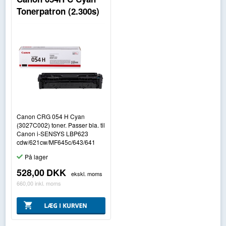
Tonerpatron (2.300s)
Canon CRG 054 H Cyan
(3027C002) toner. Passer bla. til
Canon i-SENSYS LBP623
cdw/621cw/MF645c/643/641
På lager
528,00
DKK
ekskl. moms
660,00
inkl. moms