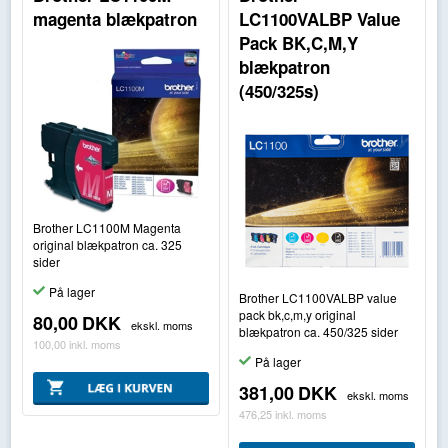
magenta blækpatron
LC1100VALBP Value
Pack BK,C,M,Y
blækpatron
(450/325s)
Brother LC1100M Magenta
original blækpatron ca. 325
sider
På lager
Brother LC1100VALBP value
pack bk,c,m,y original
80,00
DKK
ekskl. moms
blækpatron ca. 450/325 sider
100,00
inkl. moms
På lager
381,00
DKK
ekskl. moms
476,25
inkl. moms