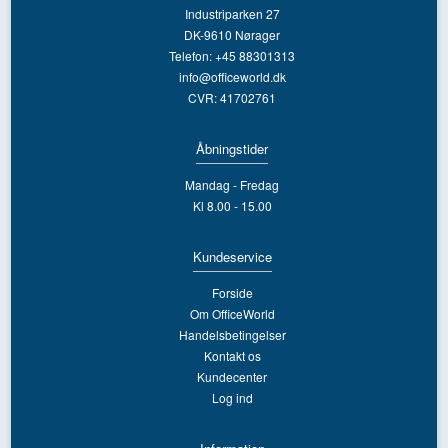
Industriparken 27
DK-9610 Nørager
Telefon: +45 88301313
info@officeworld.dk
CVR: 41702761
Åbningstider
Mandag - Fredag
Kl 8.00 - 15.00
Kundeservice
Forside
Om OfficeWorld
Handelsbetingelser
Kontakt os
Kundecenter
Log ind