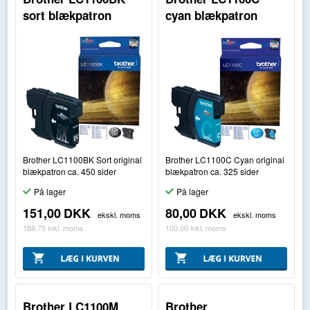
sort blækpatron
cyan blækpatron
Brother LC1100BK Sort original
Brother LC1100C Cyan original
blækpatron ca. 450 sider
blækpatron ca. 325 sider
På lager
På lager
151,00
DKK
80,00
DKK
ekskl. moms
ekskl. moms
188,75
inkl. moms
100,00
inkl. moms
Brother LC1100M
Brother