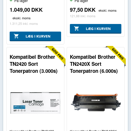
På lager
På lager
1.049,00
DKK
97,50
DKK
ekskl. moms
121,88
inkl. moms
ekskl. moms
1.311,25
inkl. moms
Kompatibel Brother
Kompatibel Brother
TN2420 Sort
TN2420X Sort
Tonerpatron (3.000s)
Tonerpatron (6.000s)