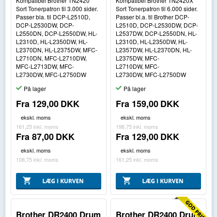
Kompatibel Brother TN2420
Kompatibel Brother TN2420X
Sort Tonerpatron til 3.000 sider.
Sort Tonerpatron til 6.000 sider.
Passer bla. til DCP-L2510D,
Passer bl.a. til Brother DCP-
DCP-L2530DW, DCP-
L2510D, DCP-L2530DW, DCP-
L2550DN, DCP-L2550DW, HL-
L2537DW, DCP-L2550DN, HL-
L2310D, HL-L2350DW, HL-
L2310D, HL-L2350DW, HL-
L2370DN, HL-L2375DW, MFC-
L2357DW, HL-L2370DN, HL-
L2710DN, MFC-L2710DW,
L2375DW, MFC-
MFC-L2713DW, MFC-
L2710DW, MFC-
L2730DW, MFC-L2750DW
L2730DW, MFC-L2750DW
På lager
På lager
Fra
129,00
DKK
Fra
159,00
DKK
ekskl. moms
ekskl. moms
161,25
inkl. moms
198,75
inkl. moms
Fra
87,00
DKK
Fra
129,00
DKK
ekskl. moms
ekskl. moms
108,75
inkl. moms
161,25
inkl. moms
Brother DR2400 Drum
Brother DR2400 Drum