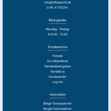
info@officeworld.dk
CVR: 41702761
Åbningstider
Mandag - Fredag
Kl 8.00 - 15.00
Kundeservice
Forside
Om OfficeWorld
Handelsbetingelser
Kontakt os
Kundecenter
Log ind
Information
Billige Tonerpatroner
Brugte Kopimaskiner