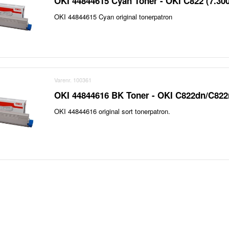
OKI 44844615 Cyan Toner - OKI C822 (7.30
OKI 44844615 Cyan original tonerpatron
Varenr. 100361
OKI 44844616 BK Toner - OKI C822dn/C822n
OKI 44844616 original sort tonerpatron.