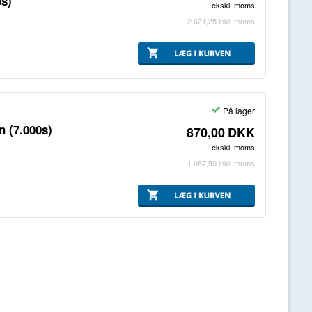
0s)
ekskl. moms
2.621,25
inkl. moms
På lager
 (7.000s)
870,00
DKK
ekskl. moms
1.087,50
inkl. moms