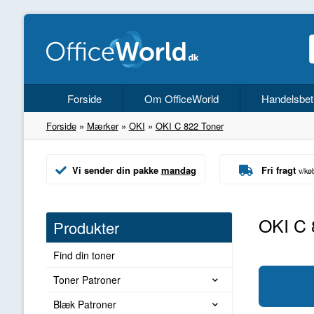
Forside
Om OfficeWorld
Handelsbet
Forside
»
Mærker
»
OKI
»
OKI C 822 Toner
Vi sender din pakke
mandag
Fri fragt
v/kø
OKI C 
Produkter
Find din toner
Toner Patroner
Blæk Patroner