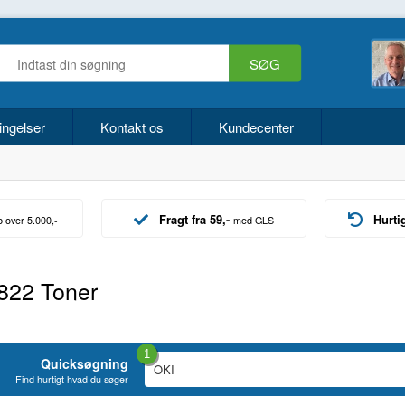
ingelser
Kontakt os
Kundecenter
Fragt fra 59,-
Hurti
b over 5.000,-
med GLS
822 Toner
1
Quicksøgning
Find hurtigt hvad du søger