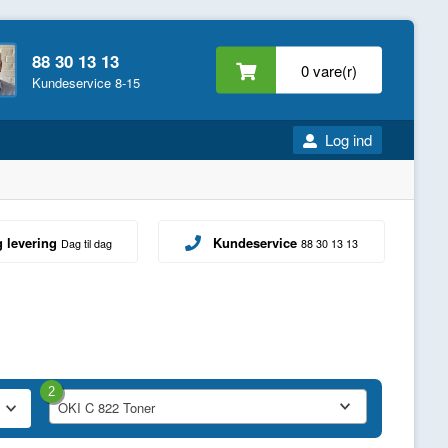
88 30 13 13
0 vare(r)
Kundeservice 8-15
Log ind
g levering
Kundeservice
Dag til dag
88 30 13 13
2
OKI C 822 Toner