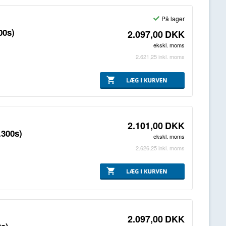
På lager
00s)
2.097,00
DKK
ekskl. moms
2.621,25
inkl. moms
2.101,00
DKK
.300s)
ekskl. moms
2.626,25
inkl. moms
2.097,00
DKK