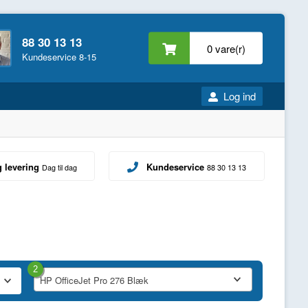
88 30 13 13
0 vare(r)
Kundeservice 8-15
Log ind
g levering
Kundeservice
Dag til dag
88 30 13 13
2
HP OfficeJet Pro 276 Blæk