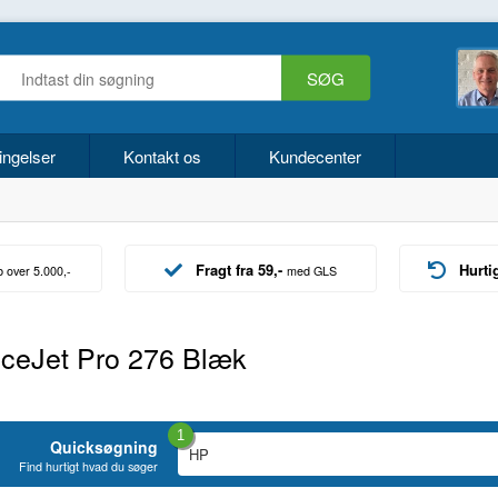
ingelser
Kontakt os
Kundecenter
Fragt fra 59,-
Hurti
b over 5.000,-
med GLS
iceJet Pro 276 Blæk
1
Quicksøgning
Find hurtigt hvad du søger