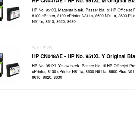
HP CN047AE - HP No. 951XL M Original B
HP No. 951XL Magenta blæk. Passer bla. til HP Officejet
8100 ePrinter, 8100 ePrinter N811a, 8600 N911a, 8600 Pl
N911n, 8610, 8620, 8630
Varenr. 91818
HP CN048AE - HP No. 951XL Y Original Bl
HP No. 951XL Yellow blæk. Passer bla. til HP Officejet P
ePrinter, 8100 ePrinter N811a, 8600 N911a, 8600 Plus N
8610, 8620, 8630