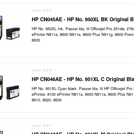
Varenr. 91815
HP CN045AE - HP No. 950XL BK Original 
HP No. 950XL Ink. Passer bla. til Officejet Pro 251dw, 27
ePrinter N811a, 8600 N911a, 8600 Plus N911g, 8600 Prem
8630
Varenr. 91816
HP CN046AE - HP No. 951XL C Original Bl
HP No. 951XL Cyan blæk. Passer bla. til HP Officejet Pr
ePrinter, 8100 ePrinter N811a, 8600 N911a, 8600 Plus N
8610, 8620, 8630
Varenr. 91817