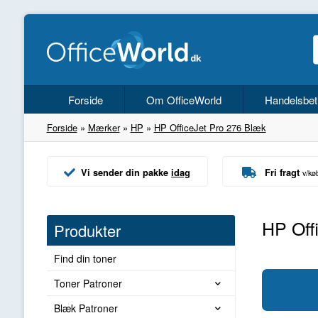
Forside
Om OfficeWorld
Handelsbet
Forside
»
Mærker
»
HP
»
HP OfficeJet Pro 276 Blæk
Vi sender din pakke
idag
Fri fragt
v/kø
HP Off
Produkter
Find din toner
Toner Patroner
Blæk Patroner