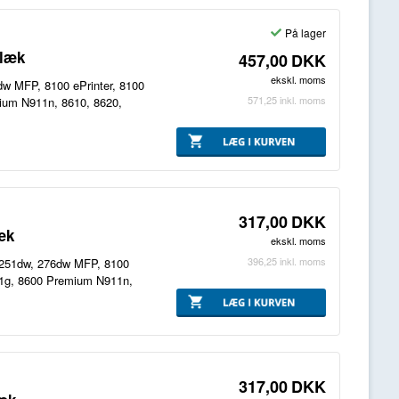
På lager
Blæk
457,00
DKK
ekskl. moms
6dw MFP, 8100 ePrinter, 8100
571,25
inkl. moms
ium N911n, 8610, 8620,
317,00
DKK
æk
ekskl. moms
396,25
inkl. moms
o 251dw, 276dw MFP, 8100
911g, 8600 Premium N911n,
317,00
DKK