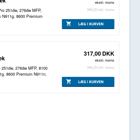
læk
ekskl. moms
396,25
inkl. moms
 Pro 251dw, 276dw MFP,
us N911g, 8600 Premium
317,00
DKK
æk
ekskl. moms
396,25
inkl. moms
ro 251dw, 276dw MFP, 8100
911g, 8600 Premium N911n,