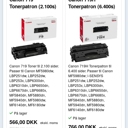
Tonerpatron (2.100s)
Tonerpatron (6.400s)
Canon 719 Toner til 2.100 sider.
Canon 719H Tonerpatron til
Passer til Canon MF5980dw,
6.400 sider. Passer til Canon
LBP251dw, LBP252dw,
MF5980dw; i-SENSYS
LBP253x, LBP6300dn,
LBP251dw, LBP252dw,
LBP6310dn, LBP6650dn,
LBP253x, LBP6300dn,
LBP6670dn, LBP6680x,
LBP6310dn, LBP6650dn,
MF5840dn, MF5880dn,
LBP6670dn, LBP6680x,
MF5940dn, MF5980dw,
MF5840dn, MF5880dn,
MF6140dn, MF6180dw
MF5940dn, MF5980dw,
MF6140dn, MF6180dw
På lager
På lager
566,00
DKK
ekskl. moms
766,00
DKK
ekskl. moms