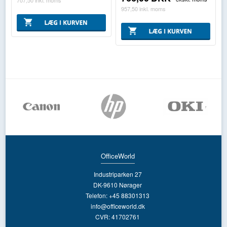
707,50
inkl. moms
957,50
inkl. moms
OfficeWorld
Industriparken 27
DK-9610 Nørager
Telefon: +45 88301313
info@officeworld.dk
CVR: 41702761