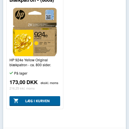
HP 924e Yellow Original
blækpatron - ca. 800 sider.
På lager
173,00
DKK
ekskl. moms
216,25
inkl. moms