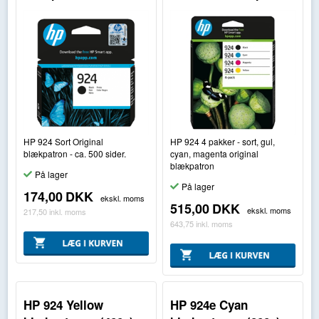
HP 924 Sort Original
HP 924 4 pakker - sort, gul,
blækpatron - ca. 500 sider.
cyan, magenta original
blækpatron
På lager
På lager
174,00
DKK
ekskl. moms
515,00
DKK
ekskl. moms
217,50
inkl. moms
643,75
inkl. moms
HP 924 Yellow
HP 924e Cyan