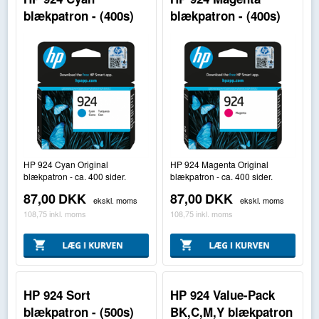
blækpatron - (400s)
blækpatron - (400s)
HP 924 Cyan Original
HP 924 Magenta Original
blækpatron - ca. 400 sider.
blækpatron - ca. 400 sider.
87,00
DKK
87,00
DKK
ekskl. moms
ekskl. moms
108,75
inkl. moms
108,75
inkl. moms
HP 924 Sort
HP 924 Value-Pack
blækpatron - (500s)
BK,C,M,Y blækpatron