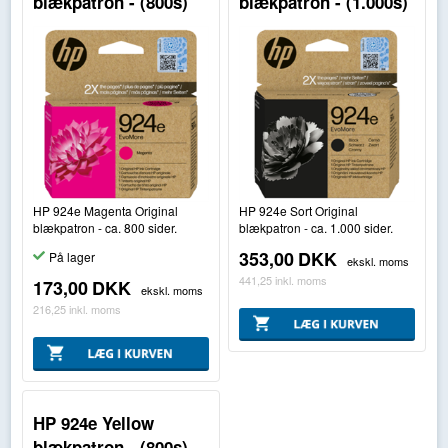
blækpatron - (800s)
blækpatron - (1.000s)
HP 924e Magenta Original
HP 924e Sort Original
blækpatron - ca. 800 sider.
blækpatron - ca. 1.000 sider.
353,00
DKK
På lager
ekskl. moms
441,25
inkl. moms
173,00
DKK
ekskl. moms
216,25
inkl. moms
HP 924e Yellow
blækpatron - (800s)