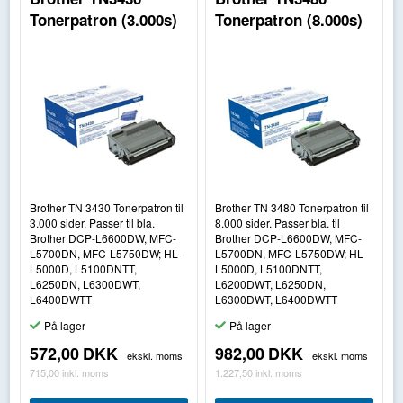
Tonerpatron (3.000s)
Tonerpatron (8.000s)
Brother TN 3430 Tonerpatron til
Brother TN 3480 Tonerpatron til
3.000 sider. Passer til bla.
8.000 sider. Passer bla. til
Brother DCP-L6600DW, MFC-
Brother DCP-L6600DW, MFC-
L5700DN, MFC-L5750DW; HL-
L5700DN, MFC-L5750DW; HL-
L5000D, L5100DNTT,
L5000D, L5100DNTT,
L6250DN, L6300DWT,
L6200DWT, L6250DN,
L6400DWTT
L6300DWT, L6400DWTT
På lager
På lager
572,00
DKK
982,00
DKK
ekskl. moms
ekskl. moms
715,00
inkl. moms
1.227,50
inkl. moms