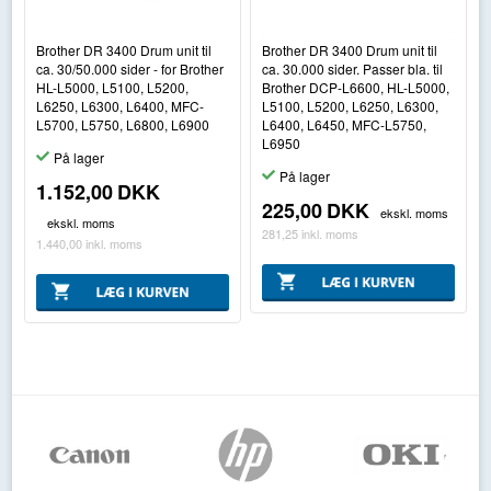
Brother DR 3400 Drum unit til
Brother DR 3400 Drum unit til
ca. 30/50.000 sider - for Brother
ca. 30.000 sider. Passer bla. til
HL-L5000, L5100, L5200,
Brother DCP-L6600, HL-L5000,
L6250, L6300, L6400, MFC-
L5100, L5200, L6250, L6300,
L5700, L5750, L6800, L6900
L6400, L6450, MFC-L5750,
L6950
På lager
På lager
1.152,00
DKK
225,00
DKK
ekskl. moms
ekskl. moms
281,25
inkl. moms
1.440,00
inkl. moms