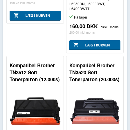
198,75
inkl. moms
L6250DN, L6300DWT,
L6400DWTT
På lager
160,00
DKK
ekskl. moms
200,00
inkl. moms
Kompatibel Brother
Kompatibel Brother
TN3512 Sort
TN3520 Sort
Tonerpatron (12.000s)
Tonerpatron (20.000s)