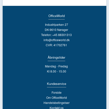
OfficeWorld
Industriparken 27
DK-9610 Nørager
Telefon: +45 88301313
info@officeworld.dk
CVR: 41702761
Åbningstider
Mandag - Fredag
Kl 8.00 - 15.00
Kundeservice
Forside
Om OfficeWorld
Handelsbetingelser
Kontakt os