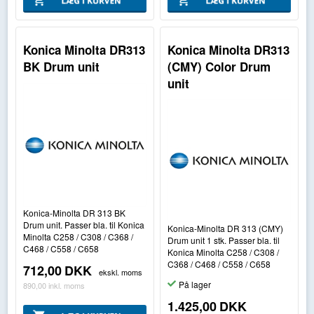
Konica Minolta DR313
Konica Minolta DR313
BK Drum unit
(CMY) Color Drum
unit
Konica-Minolta DR 313 BK
Drum unit. Passer bla. til Konica
Konica-Minolta DR 313 (CMY)
Minolta C258 / C308 / C368 /
Drum unit 1 stk. Passer bla. til
C468 / C558 / C658
Konica Minolta C258 / C308 /
C368 / C468 / C558 / C658
712,00
DKK
ekskl. moms
På lager
890,00
inkl. moms
1.425,00
DKK