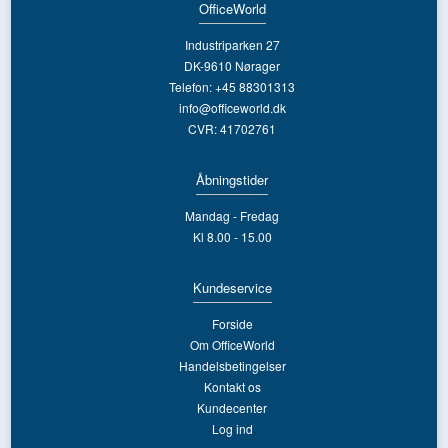
OfficeWorld
Industriparken 27
DK-9610 Nørager
Telefon: +45 88301313
info@officeworld.dk
CVR: 41702761
Åbningstider
Mandag - Fredag
Kl 8.00 - 15.00
Kundeservice
Forside
Om OfficeWorld
Handelsbetingelser
Kontakt os
Kundecenter
Log ind