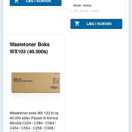
ekskl. moms
1.781,25
inkl. moms
Wastetoner Boks
WX103 (40.000s)
Wastetoner boks WX 103 til ca.
40.000 sider. Passer til Konica
Minolta C224 / C284 / C364 /
C454 / C554 - C258 / C308 /