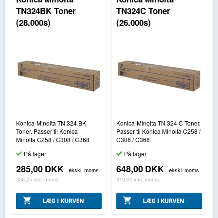
TN324BK Toner
TN324C Toner
(28.000s)
(26.000s)
Konica-Minolta TN 324 BK
Konica-Minolta TN 324 C Toner.
Toner. Passer til Konica
Passer til Konica Minolta C258 /
Minolta C258 / C308 / C368
C308 / C368
På lager
På lager
285,00
DKK
648,00
DKK
ekskl. moms
ekskl. moms
356,25
inkl. moms
810,00
inkl. moms