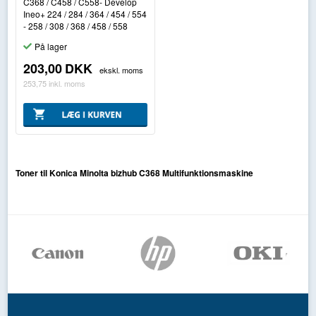
C368 / C458 / C558- Develop
Ineo+ 224 / 284 / 364 / 454 / 554
- 258 / 308 / 368 / 458 / 558
På lager
203,00
DKK
ekskl. moms
253,75
inkl. moms
Toner til Konica Minolta bizhub C368 Multifunktionsmaskine