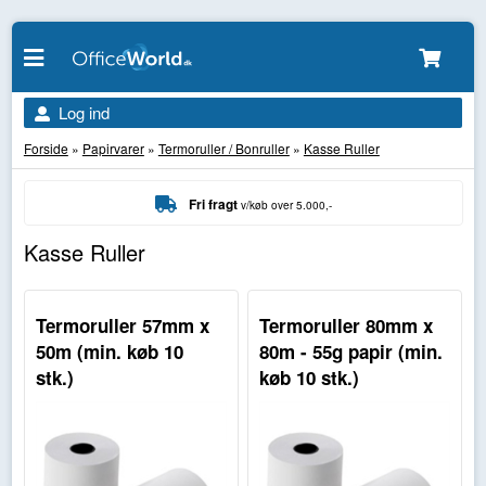
Log ind
Forside
»
Papirvarer
»
Termoruller / Bonruller
»
Kasse Ruller
Fri fragt
v/køb over 5.000,-
Kasse Ruller
Termoruller 57mm x
Termoruller 80mm x
50m (min. køb 10
80m - 55g papir (min.
stk.)
køb 10 stk.)