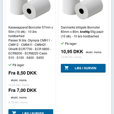
Kasseapparat Bonruller 57mm x
Danmarks billigste Bonruller
50m (10 stk) - 10 års
80mm x 80m,
kraftig
55g papir
holdbarhed
(10 stk) - 10 års holdbarhed
Passer til bla. Olympia CM911 -
På lager
CM912 - CM941f - CM942f -
Olivetti ECR7700 - ECR 6800 -
10,95
DKK
ekskl. moms
ECR8200 - ECR8220 Casio
13,69
inkl. moms
S10 - S100 - S400 - S450
På lager
Fra
8,50
DKK
ekskl. moms
10,63
inkl. moms
Fra
7,00
DKK
ekskl. moms
8,75
inkl. moms