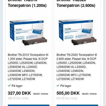
Tonerpatron (1.200s)
Tonerpatron (2.600s)
Brother TN 2310 Tonerpatron til
Brother TN 2320 Tonerpatron til
1.200 sider. Passer bla. til DCP
2.600 sider. Passer bla. til DCP
L2500D, L2520DW, L2540DN,
L2500D, L2520DW, L2540DN,
L2560DW; HL-L2300D,
L2560DW; HL-L2300D,
L2340DW, L2360DN,
L2340DW, L2360DN,
L2365DW; MFC L2700DW,
L2365DW; MFC L2700DW,
L2720DW, L2740DW
L2720DW, L2740DW
På lager
På lager
327,00
DKK
505,00
DKK
ekskl. moms
ekskl. moms
408,75
inkl. moms
631,25
inkl. moms