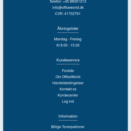
Telefon: +45 88301313
info@officeworld.dk
CVR: 41702761
Åbningstider
Mandag - Fredag
Kl 8.00 - 15.00
Kundeservice
Forside
Om OfficeWorld
Handelsbetingelser
Kontakt os
Kundecenter
Log ind
Information
Billige Tonerpatroner