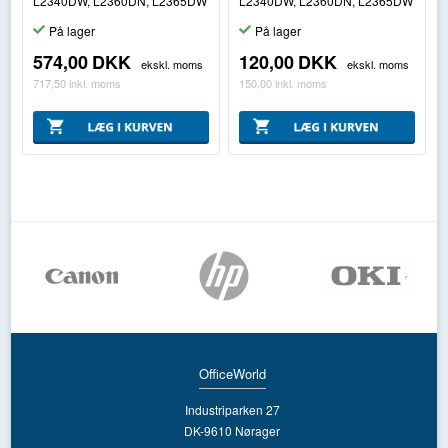
L2340DW, L2360DN, L2365DW
L2340DW, L2360DN, L2365DW
På lager
På lager
574,00
DKK
120,00
DKK
ekskl. moms
ekskl. moms
717,50
inkl. moms
150,00
inkl. moms
OfficeWorld
Industriparken 27
DK-9610 Nørager