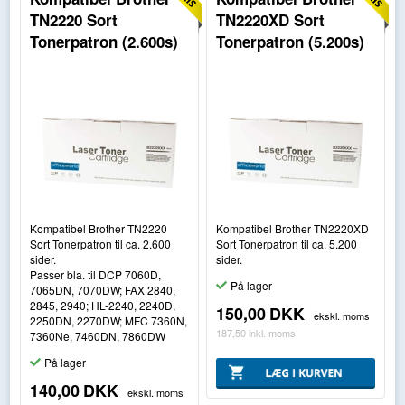
TN2220 Sort
TN2220XD Sort
Tonerpatron (2.600s)
Tonerpatron (5.200s)
Kompatibel Brother TN2220
Kompatibel Brother TN2220XD
Sort Tonerpatron til ca. 2.600
Sort Tonerpatron til ca. 5.200
sider.
sider.
Passer bla. til DCP 7060D,
På lager
7065DN, 7070DW; FAX 2840,
2845, 2940; HL-2240, 2240D,
150,00
DKK
ekskl. moms
2250DN, 2270DW; MFC 7360N,
187,50
inkl. moms
7360Ne, 7460DN, 7860DW
På lager
140,00
DKK
ekskl. moms