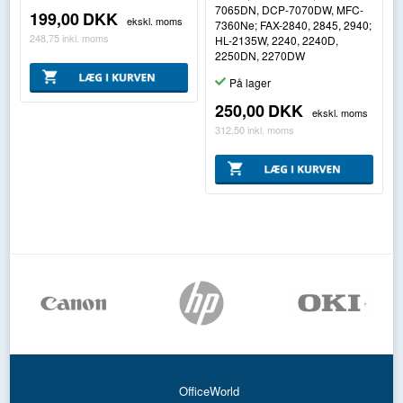
7065DN, DCP-7070DW, MFC-
199,00
DKK
ekskl. moms
7360Ne; FAX-2840, 2845, 2940;
248,75
inkl. moms
HL-2135W, 2240, 2240D,
2250DN, 2270DW
På lager
250,00
DKK
ekskl. moms
312,50
inkl. moms
OfficeWorld