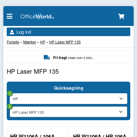
Log ind
Forside
»
Mærker
»
HP
»
HP Laser MFP 135
Fri fragt
v/køb over 5.000,-
HP Laser MFP 135
Quicksøgning
1
2
HP Laser MFP 135
HP W1106A / 106A
HP W1106A / HP 106A