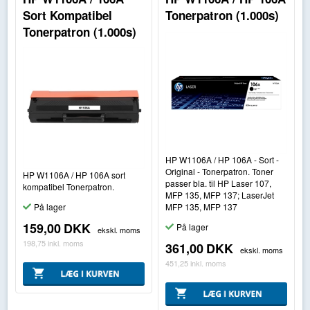
Sort Kompatibel
Tonerpatron (1.000s)
Tonerpatron (1.000s)
HP W1106A / HP 106A - Sort -
Original - Tonerpatron. Toner
HP W1106A / HP 106A sort
passer bla. til HP Laser 107,
kompatibel Tonerpatron.
MFP 135, MFP 137; LaserJet
MFP 135, MFP 137
På lager
159,00
DKK
På lager
ekskl. moms
198,75
inkl. moms
361,00
DKK
ekskl. moms
451,25
inkl. moms