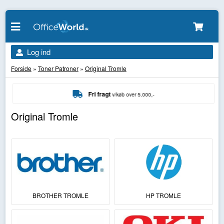
Log ind
Forside
»
Toner Patroner
»
Original Tromle
Fri fragt
v/køb over 5.000,-
Original Tromle
BROTHER TROMLE
HP TROMLE