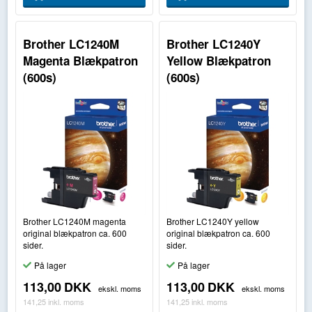
Brother LC1240M
Brother LC1240Y
Magenta Blækpatron
Yellow Blækpatron
(600s)
(600s)
Brother LC1240M magenta
Brother LC1240Y yellow
original blækpatron ca. 600
original blækpatron ca. 600
sider.
sider.
På lager
På lager
113,00
DKK
113,00
DKK
ekskl. moms
ekskl. moms
141,25
inkl. moms
141,25
inkl. moms