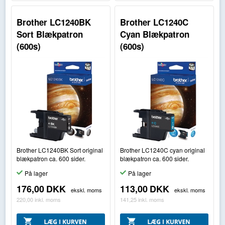
Brother LC1240BK
Brother LC1240C
Sort Blækpatron
Cyan Blækpatron
(600s)
(600s)
Brother LC1240BK Sort original
Brother LC1240C cyan original
blækpatron ca. 600 sider.
blækpatron ca. 600 sider.
På lager
På lager
176,00
DKK
113,00
DKK
ekskl. moms
ekskl. moms
220,00
inkl. moms
141,25
inkl. moms