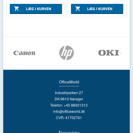
OfficeWorld
Industriparken 27
DK-9610 Nørager
Telefon: +45 88301313
info@officeworld.dk
CVR: 41702761
Åbningstider