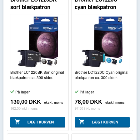
sort blækpatron
cyan blækpatron
Brother LC1220BK Sort original
Brother LC1220C Cyan original
blækpatron ca. 300 sider.
blækpatron ca. 300 sider.
På lager
På lager
130,00
DKK
78,00
DKK
ekskl. moms
ekskl. moms
162,50
inkl. moms
97,50
inkl. moms