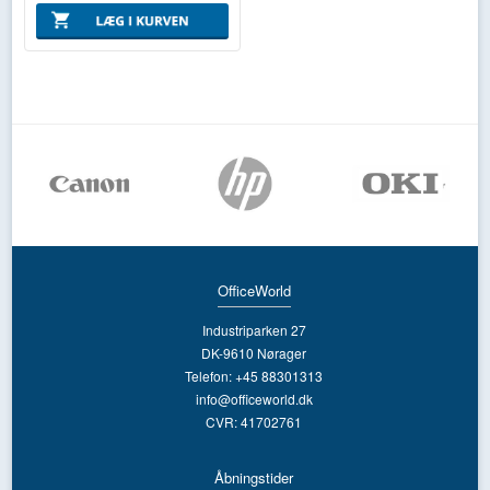
OfficeWorld
Industriparken 27
DK-9610 Nørager
Telefon: +45 88301313
info@officeworld.dk
CVR: 41702761
Åbningstider