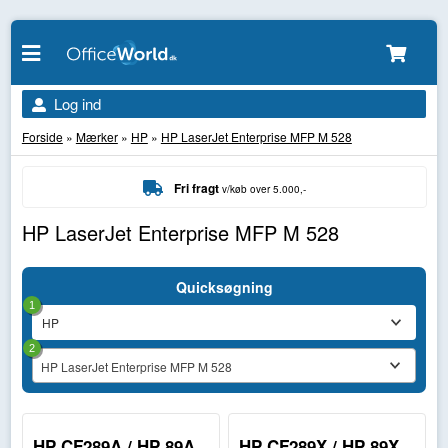
Log ind
Forside
»
Mærker
»
HP
»
HP LaserJet Enterprise MFP M 528
Fri fragt
v/køb over 5.000,-
HP LaserJet Enterprise MFP M 528
Quicksøgning
1
2
HP LaserJet Enterprise MFP M 528
HP CF289A / HP 89A
HP CF289X / HP 89X