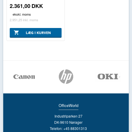
2.361,00
DKK
ekskl. moms
2.951,25
inkl. moms
OfficeWorld
Industriparken 27
DK-9610 Nørager
Telefon: +45 88301313